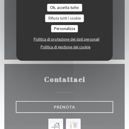
Contattaci
Ok, accetta tutto
Rifiuta tutti i cookie
Personalizza
((apre una n
158 Route de Watermel 62179 Tardinghen
Politica di protezione dei dati personali
03 91 18 40 93
Politica di gestione dei cookie
Contattaci
PRENOTA