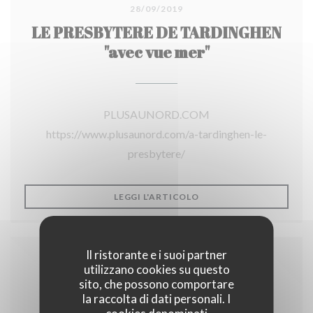
28/09/2019
LE PRESBYTERE DE TARDINGHEN
"avec vue mer"
PLUSAUNORD.COM
https://www.plusaunord.com/a-tardinghen-le-
presbytere/
((APRE UNA NUOVA FINE
LEGGI L'ARTICOLO
Il ristorante e i suoi partner
utilizzano cookies su questo
sito, che possono comportare
la raccolta di dati personali. I