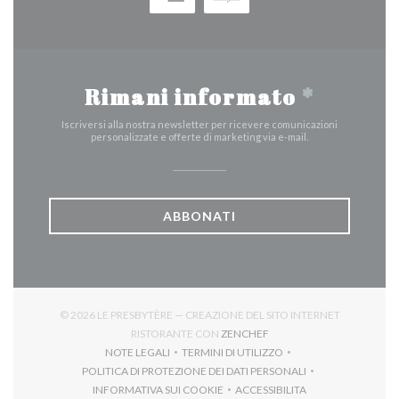
Rimani informato
*
Iscriversi alla nostra newsletter per ricevere comunicazioni
personalizzate e offerte di marketing via e-mail.
ABBONATI
© 2026 LE PRESBYTÈRE — CREAZIONE DEL SITO INTERNET
((APRE UNA NUOVA FINES
RISTORANTE CON
ZENCHEF
NOTE LEGALI
TERMINI DI UTILIZZO
((APRE UNA NUOVA FINESTRA))
((APRE UNA NUOVA FINESTRA))
POLITICA DI PROTEZIONE DEI DATI PERSONALI
((APRE UNA NUOVA FINESTRA))
INFORMATIVA SUI COOKIE
ACCESSIBILITA
((APRE UNA NUOVA FINESTRA))
((APRE UNA NUOVA FINES