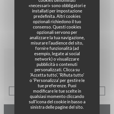
cookies denominati
«necessari» sono obbligatori e
installati per impostazione
predefinita. Altri cookies
opzionali richiedono il tuo
consenso. Questi cookies
opzionali servono per
analizzare la tua navigazione,
misurare l'audience del sito,
fornire funzionalità (ad
esempio, legate ai social
network) o visualizzare
17/07/2018
pubblicità o contenuti
Du nouveau dans les assiettes
personalizzati. Clicca su
'Accetta tutto', 'Rifiuta tutto'
o 'Personalizza' per gestire le
tue preferenze. Puoi
modificare le tue scelte in
((APRE UNA NUOVA FINE
VEDI L'ARTICOLO
qualsiasi momento cliccando
sull'icona del cookie in basso a
sinistra delle pagine del sito.