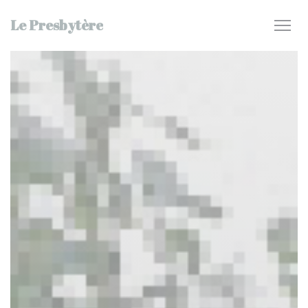
Cookie管理面板
Le Presbytère