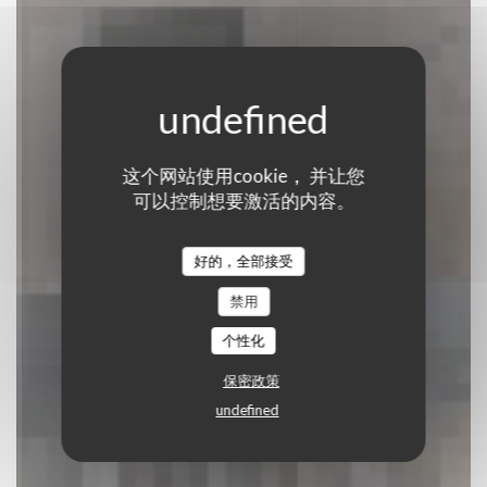
这个网站使用cookie， 并让您
Le Presbytère
可以控制想要激活的内容。
BISTRONOMIC餐厅
|
TARDINGHEN
好的，全部接受
禁用
预订餐位
个性化
保密政策
undefined