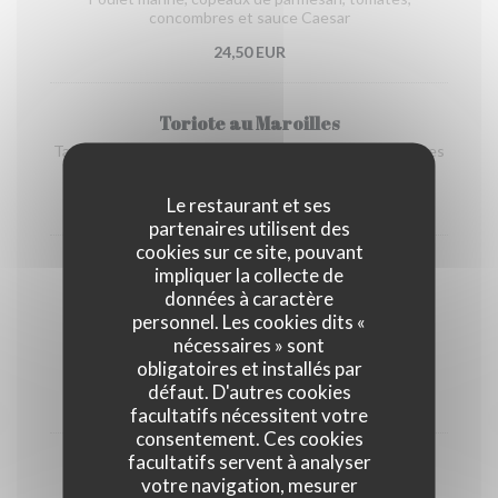
concombres et sauce Caesar
24,50 EUR
Toriote au Maroilles
Tartine rôtie et Maroilles fondu, servi avec frites fraiches
et salade verte
Le restaurant et ses
21,50 EUR
partenaires utilisent des
cookies sur ce site, pouvant
impliquer la collecte de
données à caractère
personnel. Les cookies dits «
Assiette végétarienne
nécessaires » sont
obligatoires et installés par
Selon les préparations du moment
défaut. D'autres cookies
19,00 EUR
facultatifs nécessitent votre
consentement. Ces cookies
facultatifs servent à analyser
votre navigation, mesurer