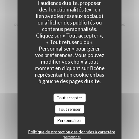
l'audience du site, proposer
des fonctionnalités (ex : en
Tartare de boeuf
lien avec les réseaux sociaux)
Préparation à "l'italienne", pesto Rosso, pesto Verde,
ou afficher des publicités ou
parmesan, poêlé légèrement, reste cru à coeur, servi avec
contenus personnalisés.
frites et salade verte
Cliquez sur « Tout accepter »,
24,50 EUR
« Tout refuser » ou «
Personnaliser » pour gérer
vos préférences. Vous pouvez
Desserts
modifier vos choix à tout
moment en cliquant sur l'icône
représentant un cookie en bas
à gauche des pages du site.
Tout accepter
Assiette de 3 fromages
de préférence de notre région
Tout refuser
10,50 EUR
Personnaliser
Politique de protection des données à caractère
personnel