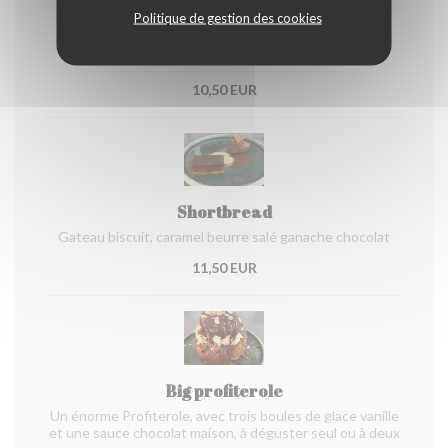
Politique de gestion des cookies
Crème brûlée vanille
10,50 EUR
Shortbread
Gateau biscuit, caramel beurre salé ganache chocolat
11,50 EUR
Big profiterole
Un énorme Profiterole, avec trois boules de glace vanille
et une sauce chocolat maison, à déguster seul ou à deux