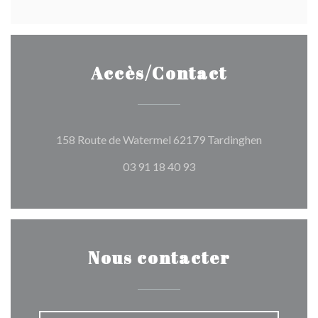
Accès/Contact
((ouvre une 
158 Route de Watermel 62179 Tardinghen
03 91 18 40 93
Nous contacter