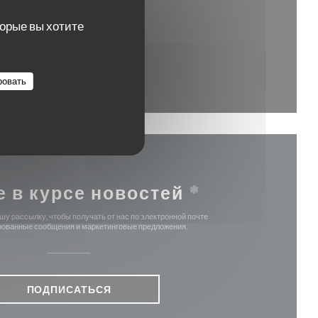
торые вы хотите
тся в новом окне))
ровать
е в курсе новостей
*
у рассылку, чтобы получать от нас по электронной почте
ованные сообщения и маркетинговые предложения.
ПОДПИСАТЬСЯ