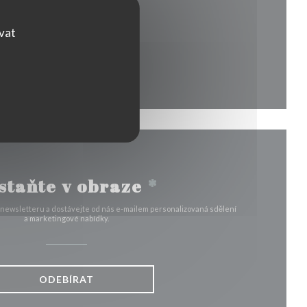
 v novém okně))
ovat
staňte v obraze
*
 newsletteru a dostávejte od nás e-mailem personalizovaná sdělení
a marketingové nabídky.
ODEBÍRAT