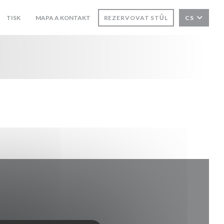
TISK
MAPA A KONTAKT
REZERVOVAT STŮL
CS
((OTEVŘE SE V NOVÉM OKNĚ))