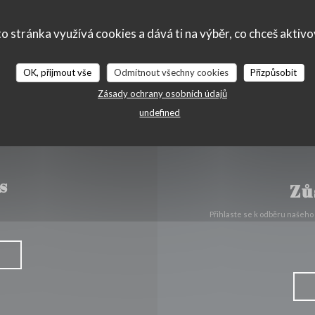
((otevře se
158 Route de Watermel 62179 Tardinghen
o stránka využívá cookies a dává ti na výběr, co chceš aktiv
03 91 18 40 93
OK, přijmout vše
Odmítnout všechny cookies
Přizpůsobit
Zásady ochrany osobních údajů
undefined
s
Zů
Přihlaste se k odběru našeho